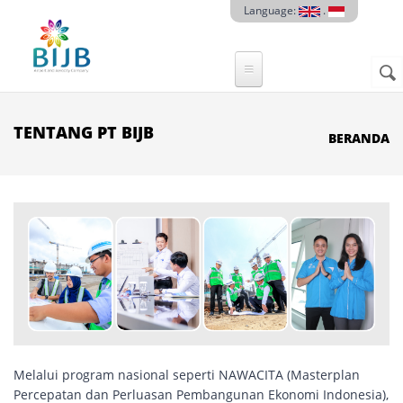
Skip to main content
Language:
.
Sear
SE
F
TENTANG PT BIJB
BERANDA
Melalui program nasional seperti NAWACITA (Masterplan
Percepatan dan Perluasan Pembangunan Ekonomi Indonesia),