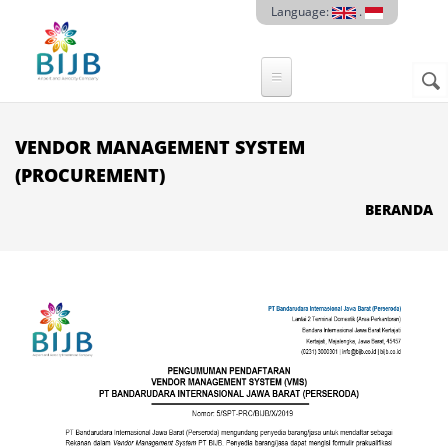
Skip to main content
Language:
.
Sear
SE
F
VENDOR MANAGEMENT SYSTEM
(PROCUREMENT)
BERANDA