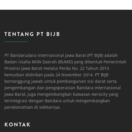
TENTANG PT BIJB
PT Bandarudara Internasional Jawa Barat (PT BIJB) adalah
Badan Usaha Milik Daerah (BUMD) yang dibentuk Pemerintah
Provinsi Jawa Barat melalui Perda No. 22 Tahun 2013
kemudian didirikan pada 24 November 2014. PT BIJB
bertanggung jawab untuk pembangunan sisi darat serta
pengembangan dan pengoperasian Bandara Internasional
Jawa Barat, juga mengembangkan Kawasan Aerocity yang
terintegrasi dengan Bandara untuk mengembangkan
perekonomian di sekitarnya.
KONTAK