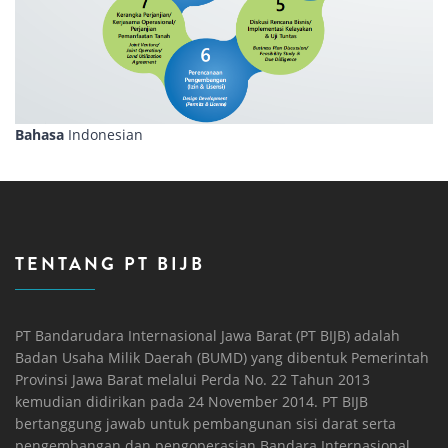
Bahasa
Indonesian
TENTANG PT BIJB
PT Bandarudara Internasional Jawa Barat (PT BIJB) adalah
Badan Usaha Milik Daerah (BUMD) yang dibentuk Pemerintah
Provinsi Jawa Barat melalui Perda No. 22 Tahun 2013
kemudian didirikan pada 24 November 2014. PT BIJB
bertanggung jawab untuk pembangunan sisi darat serta
pengembangan dan pengoperasian Bandara Internasional