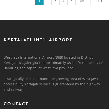
1
2
3
4
5
next ›
last »
KERTAJATI INT'L AIRPORT
West Java International Airport (BIJB) located in District
Kertajati, Majalengka is approximately 68 km from the city of
Bandung, the capital of West Java province.
Strategically placed around the growing area of ​​West Java,
accessibility Kertajati service is guaranteed by the highway
and railway.
CONTACT