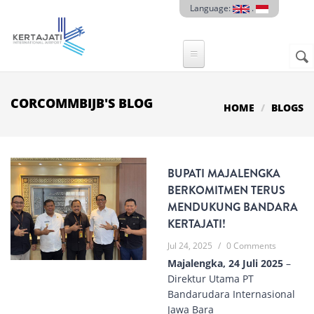
Skip to main content
Language:
.
Sear
SE
F
CORCOMMBIJB'S BLOG
HOME
BLOGS
BUPATI MAJALENGKA
BERKOMITMEN TERUS
MENDUKUNG BANDARA
KERTAJATI!
Jul 24, 2025
/
0 Comments
Majalengka, 24 Juli 2025
–
Direktur Utama PT
Bandarudara Internasional
Jawa Bara