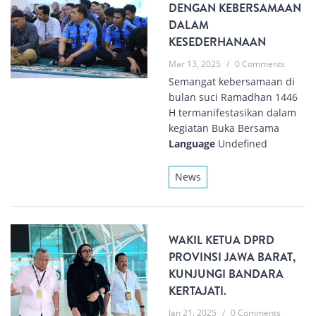
DENGAN KEBERSAMAAN
DALAM
KESEDERHANAAN
Mar 13, 2025
/
0 Comments
Semangat kebersamaan di
bulan suci Ramadhan 1446
H termanifestasikan dalam
kegiatan Buka Bersama
Language
Undefined
News
WAKIL KETUA DPRD
PROVINSI JAWA BARAT,
KUNJUNGI BANDARA
KERTAJATI.
Jan 21, 2025
/
0 Comments