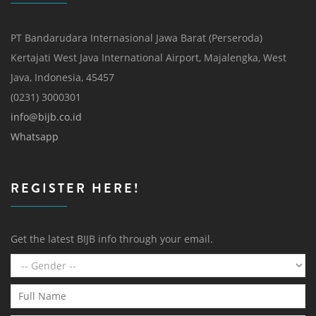
PT Bandarudara Internasional Jawa Barat (Perseroda)
Kertajati West Java International Airport, Majalengka, West
Java, Indonesia, 45457
(0231) 3000301
info@bijb.co.id
Whatsapp
REGISTER HERE!
Get the latest BIJB info through your email.