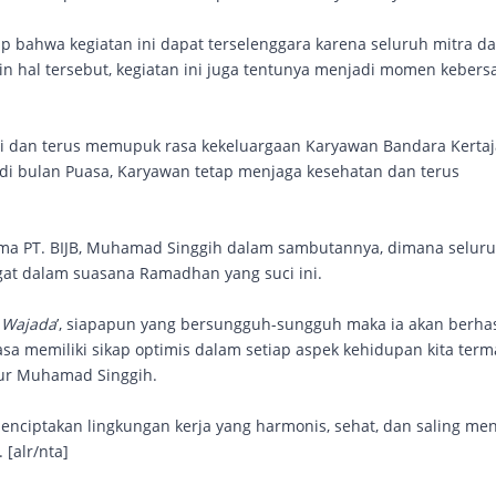
p bahwa kegiatan ini dapat terselenggara karena seluruh mitra d
ain hal tersebut, kegiatan ini juga tentunya menjadi momen keber
mi dan terus memupuk rasa kekeluargaan Karyawan Bandara Kertaja
di bulan Puasa, Karyawan tetap menjaga kesehatan dan terus
.
tama PT. BIJB, Muhamad Singgih dalam sambutannya, dimana selur
gat dalam suasana Ramadhan yang suci ini.
 Wajada
’, siapapun yang bersungguh-sungguh maka ia akan berhas
asa memiliki sikap optimis dalam setiap aspek kehidupan kita ter
tur Muhamad Singgih.
 menciptakan lingkungan kerja yang harmonis, sehat, dan saling m
[alr/nta]