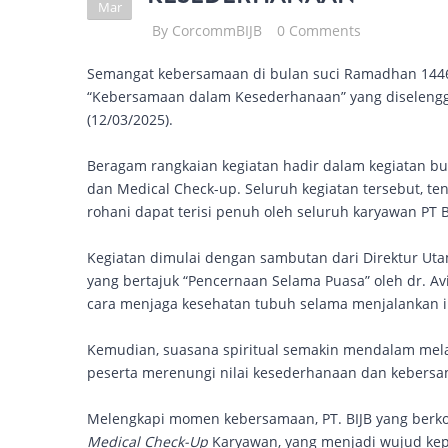
Mar
By
CorcommBIJB
0 Comments
Semangat kebersamaan di bulan suci Ramadhan 1446
“Kebersamaan dalam Kesederhanaan” yang diselengga
(12/03/2025).
Beragam rangkaian kegiatan hadir dalam kegiatan bu
dan Medical Check-up. Seluruh kegiatan tersebut, t
rohani dapat terisi penuh oleh seluruh karyawan PT B
Kegiatan dimulai dengan sambutan dari Direktur Uta
yang bertajuk “Pencernaan Selama Puasa” oleh dr. A
cara menjaga kesehatan tubuh selama menjalankan 
Kemudian, suasana spiritual semakin mendalam mela
peserta merenungi nilai kesederhanaan dan keber
Melengkapi momen kebersamaan, PT. BIJB yang berk
Medical Check-Up
Karyawan, yang menjadi wujud kep