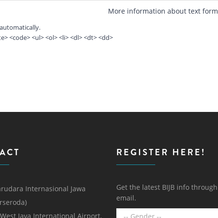
More information about text form
automatically.
> <code> <ul> <ol> <li> <dl> <dt> <dd>
ACT
REGISTER HERE!
Get the latest BIJB info throug
rudara Internasional Jawa
email.
erseroda)
 West Java International Airport,