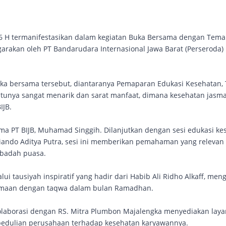
 H termanifestasikan dalam kegiatan Buka Bersama dengan Tema
rakan oleh PT Bandarudara Internasional Jawa Barat (Perseroda)
ka bersama tersebut, diantaranya Pemaparan Edukasi Kesehatan, 
entunya sangat menarik dan sarat manfaat, dimana kesehatan jasm
IJB.
ma PT BIJB, Muhamad Singgih. Dilanjutkan dengan sesi edukasi ke
viando Aditya Putra, sesi ini memberikan pemahaman yang relevan
ibadah puasa.
lui
tausiyah inspiratif yang hadir dari Habib Ali Ridho Alkaff, men
samaan dengan taqwa dalam bulan Ramadhan.
olaborasi dengan RS. Mitra Plumbon Majalengka menyediakan lay
edulian perusahaan terhadap kesehatan karyawannya.