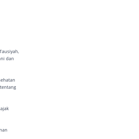
Tausiyah,
ani dan
sehatan
 tentang
gajak
anan