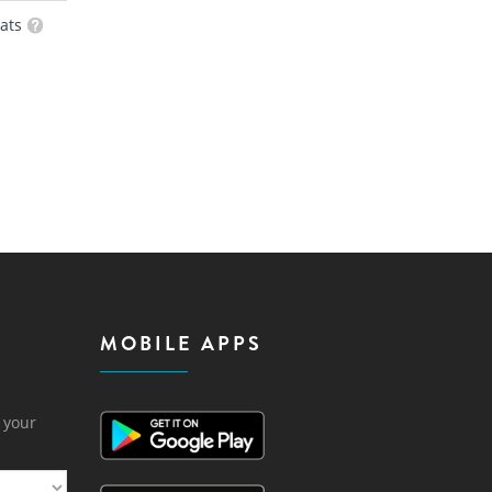
ats
MOBILE APPS
h your