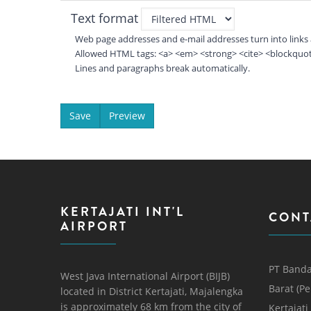
Text format
Web page addresses and e-mail addresses turn into links 
Allowed HTML tags: <a> <em> <strong> <cite> <blockquote
Lines and paragraphs break automatically.
KERTAJATI INT'L
CONT
AIRPORT
PT Banda
West Java International Airport (BIJB)
Barat (P
located in District Kertajati, Majalengka
is approximately 68 km from the city of
Kertajati