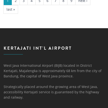
1
2
3
4
5
6
7
8
9
next ›
last »
KERTAJATI INT'L AIRPORT
West Java International Airport (BIJB) located in District
Kertajati, Majalengka is approximately 68 km from the city of
Bandung, the capital of West Java province.
Strategically placed around the growing area of ​​West Java,
accessibility Kertajati service is guaranteed by the highway
and railway.