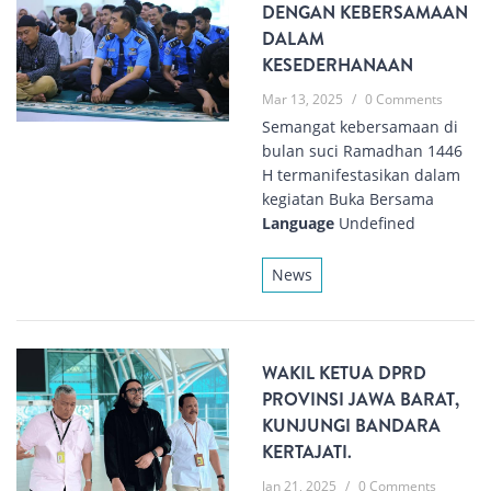
DENGAN KEBERSAMAAN
DALAM
KESEDERHANAAN
Mar 13, 2025
/
0 Comments
Semangat kebersamaan di
bulan suci Ramadhan 1446
H termanifestasikan dalam
kegiatan Buka Bersama
Language
Undefined
News
WAKIL KETUA DPRD
PROVINSI JAWA BARAT,
KUNJUNGI BANDARA
KERTAJATI.
Jan 21, 2025
/
0 Comments