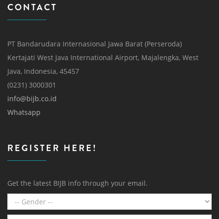
CONTACT
PT Bandarudara Internasional Jawa Barat (Perseroda)
Kertajati West Java International Airport, Majalengka, West
Java, Indonesia, 45457
(0231) 3000301
info@bijb.co.id
Whatsapp
REGISTER HERE!
Get the latest BIJB info through your email.