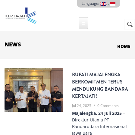
Skip to main content
Language:
.
Sear
SE
F
NEWS
HOME
BUPATI MAJALENGKA
BERKOMITMEN TERUS
MENDUKUNG BANDARA
KERTAJATI!
Jul 24, 2025
/
0 Comments
Majalengka, 24 Juli 2025
–
Direktur Utama PT
Bandarudara Internasional
Jawa Bara