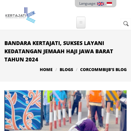
Skip to main content
Language:
.
Sear
SE
F
BANDARA KERTAJATI, SUKSES LAYANI
KEDATANGAN JEMAAH HAJI JAWA BARAT
TAHUN 2024
HOME
BLOGS
CORCOMMBIJB'S BLOG