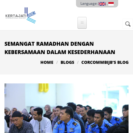
Skip to main content
Language:
.
Sear
SE
F
SEMANGAT RAMADHAN DENGAN
KEBERSAMAAN DALAM KESEDERHANAAN
HOME
BLOGS
CORCOMMBIJB'S BLOG